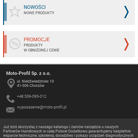
NOWOŚCI
NOWE PRODUKTY
PROMOCJE
PRODUKTY
W OBNIŻONEJ CENIE
Moto-Profil Sp. z o.o.
ul. Niedźwiedziniec 10
41-506 Chorzów
+48 539-095-012
wyposazenie@moto-profil.pl
Już dziś skorzystaj z naszego katalogu i zamów narzędzia u naszych
Partnerów Handlowych
w całej Polsce! Dodatkowo gwarantujemy bezpłatnie
wsparcie techniczne, szkolenia, doradztwo i pokazy urządzeń diagnostycznych