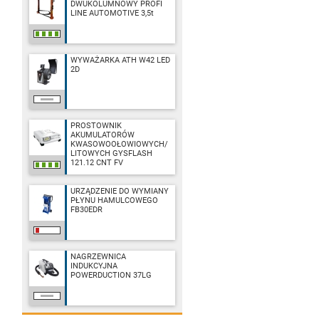
DWUKOLUMNOWY PROFI
LINE AUTOMOTIVE 3,5t
WYWAŻARKA ATH W42 LED
2D
PROSTOWNIK
AKUMULATORÓW
KWASOWOOŁOWIOWYCH/
LITOWYCH GYSFLASH
121.12 CNT FV
URZĄDZENIE DO WYMIANY
PŁYNU HAMULCOWEGO
FB30EDR
NAGRZEWNICA
INDUKCYJNA
POWERDUCTION 37LG