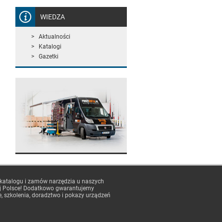
WIEDZA
Aktualności
Katalogi
Gazetki
 katalogu i zamów narzędzia u naszych
j Polsce! Dodatkowo gwarantujemy
e, szkolenia, doradztwo i pokazy urządzeń