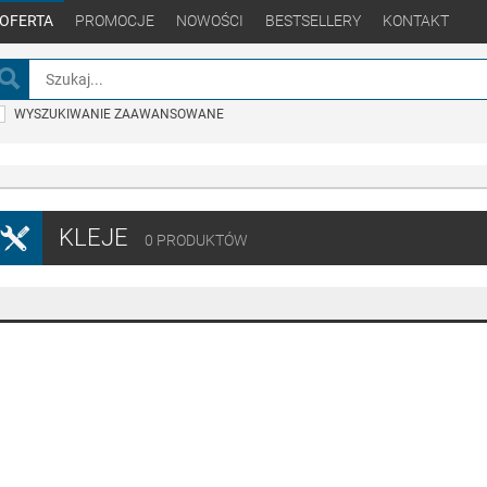
OFERTA
PROMOCJE
NOWOŚCI
BESTSELLERY
KONTAKT
WYSZUKIWANIE ZAAWANSOWANE
KLEJE
0
PRODUKTÓW