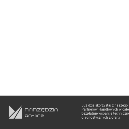
Już dziś skorzystaj z naszego
Partnerów Handlowych
w całe
bezpłatnie wsparcie techniczn
diagnostycznych z oferty!