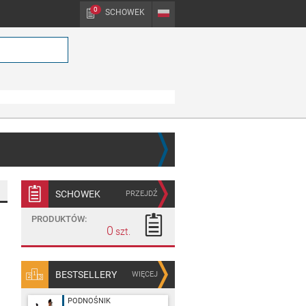
0
SCHOWEK
PL
SCHOWEK
PRZEJDŹ
PRODUKTÓW:
0
BESTSELLERY
WIĘCEJ
PODNOŚNIK