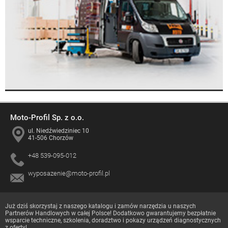
Moto-Profil Sp. z o.o.
ul. Niedźwiedziniec 10
41-506 Chorzów
+48 539-095-012
wyposazenie@moto-profil.pl
Już dziś skorzystaj z naszego katalogu i zamów narzędzia u naszych
Partnerów Handlowych
w całej Polsce! Dodatkowo gwarantujemy bezpłatnie
wsparcie techniczne, szkolenia, doradztwo i pokazy urządzeń diagnostycznych
z oferty!