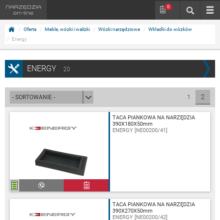
0
Oferta
Meble, wózki i walizki
Wózki narzędziowe
Wkładki do wózków
Energy
ENERGY
20
2
1
TACA PIANKOWA NA NARZĘDZIA
390X180X50mm
ENERGY [NE00200/41]
TACA PIANKOWA NA NARZĘDZIA
390X270X50mm
ENERGY [NE00200/42]