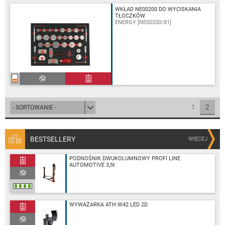
WKŁAD NE00200 DO WYCISKANIA
TŁOCZKÓW
ENERGY [NE00200/81]
2
1
BESTSELLERY
WIĘCEJ
PODNOŚNIK DWUKOLUMNOWY PROFI LINE
AUTOMOTIVE 3,5t
WYWAŻARKA ATH W42 LED 2D