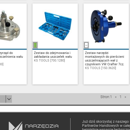
zyrząd do
PYTAJ
Zestaw do zdejmowania i
ZAPYTAJ
Zestaw narzędzi
ZAPYTAJ
czelnienia wału
zakładania uszczelek wału
montażowych do pierścieni
KS TOOLS [700.1280]
uszczelniających wał z
00]
czujnikiem VW Crafter 7cz.
KS TOOLS [150.3620]
Stron:1
«
1
»
Już dziś skorzystaj z naszego
Partnerów Handlowych
w całe
bezpłatnie wsparcie techniczn