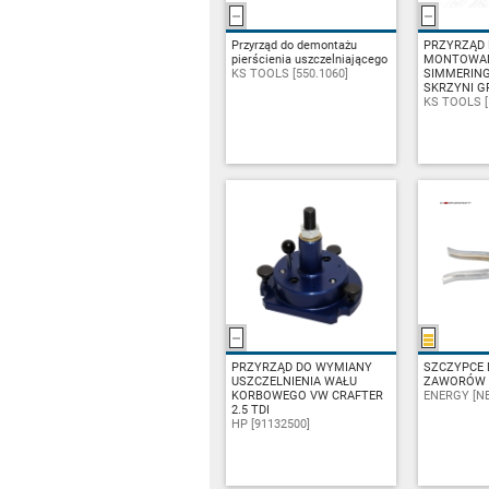
Przyrząd do demontażu
ZAPYTAJ
PRZYRZĄD
ZA
pierścienia uszczelniającego
MONTOWA
KS TOOLS [550.1060]
SIMMERIN
SKRZYNI G
KS TOOLS [
PRZYRZĄD DO WYMIANY
ZAPYTAJ
SZCZYPCE 
ZA
USZCZELNIENIA WAŁU
ZAWORÓW 
KORBOWEGO VW CRAFTER
ENERGY [NE
2.5 TDI
HP [91132500]