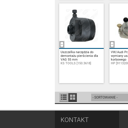
Uszczelka narzędzia do
ZAPYTAJ
VW/Audi Pr
ZA
demontażu pierścienia dla
wymiany usz
VAG 55 mm
korbowego
KS TOOLS [150.3618]
HP [911320
KONTAKT