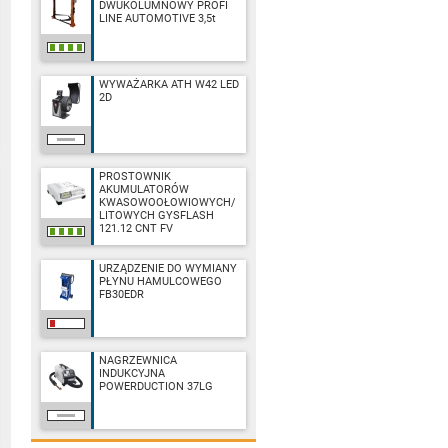
DWUKOLUMNOWY PROFI
LINE AUTOMOTIVE 3,5t
WYWAŻARKA ATH W42 LED
2D
PROSTOWNIK
AKUMULATORÓW
KWASOWOOŁOWIOWYCH/
LITOWYCH GYSFLASH
121.12 CNT FV
URZĄDZENIE DO WYMIANY
PŁYNU HAMULCOWEGO
FB30EDR
NAGRZEWNICA
INDUKCYJNA
POWERDUCTION 37LG