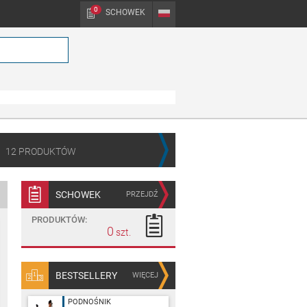
0
SCHOWEK
PL
12
PRODUKTÓW
SCHOWEK
PRZEJDŹ
PRODUKTÓW:
0
BESTSELLERY
WIĘCEJ
PODNOŚNIK