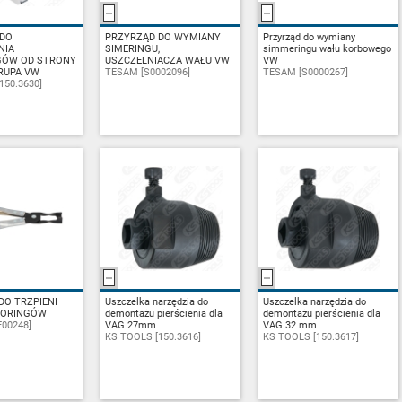
 DO
PYTAJ
PRZYRZĄD DO WYMIANY
ZAPYTAJ
Przyrząd do wymiany
ZAPYTAJ
NIA
SIMERINGU,
simmeringu wału korbowego
GÓW OD STRONY
USZCZELNIACZA WAŁU VW
VW
RUPA VW
TESAM [S0002096]
TESAM [S0000267]
150.3630]
DO TRZPIENI
PYTAJ
Uszczelka narzędzia do
ZAPYTAJ
Uszczelka narzędzia do
ZAPYTAJ
ORINGÓW
demontażu pierścienia dla
demontażu pierścienia dla
00248]
VAG 27mm
VAG 32 mm
KS TOOLS [150.3616]
KS TOOLS [150.3617]