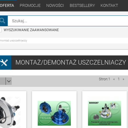
OFERTA
PROMOCJE
NOWOŚCI
BESTSELLERY
KONTAKT
WYSZUKIWANIE ZAAWANSOWANE
ontaż uszczelniaczy
MONTAŻ/DEMONTAŻ USZCZELNIACZY
Stron:1
«
1
»