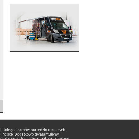
 katalogu i zamów narzędzia u naszych
j Polsce! Dodatkowo gwarantujemy
e, szkolenia, doradztwo i pokazy urządzeń