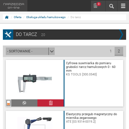
0
Oferta
Obsługa układu hamulcowego
Do tarcz
DO TARCZ
20
2
1
Cyfrowa suwmiarka do pomiaru
grubości tarcz hamulcowych 0 - 60
mm
KS TOOLS [300.0540]
Elastyczny przegub magnetyczny do
miernika zegarowego
ATE [03.9314-0019.2]