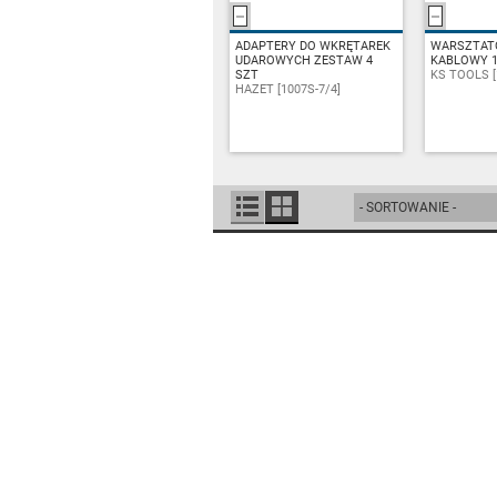
ADAPTERY DO WKRĘTAREK
ZAPYTAJ
WARSZTAT
ZA
UDAROWYCH ZESTAW 4
KABLOWY 1
SZT
KS TOOLS [
HAZET [1007S-7/4]