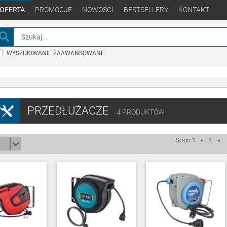
OFERTA
PROMOCJE
NOWOŚCI
BESTSELLERY
KONTAKT
WYSZUKIWANIE ZAAWANSOWANE
PRZEDŁUŻACZE
4
PRODUKTÓW
Stron:1
«
1
»