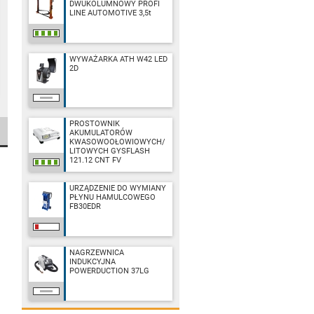
DWUKOLUMNOWY PROFI
LINE AUTOMOTIVE 3,5t
WYWAŻARKA ATH W42 LED
2D
PROSTOWNIK
AKUMULATORÓW
KWASOWOOŁOWIOWYCH/
LITOWYCH GYSFLASH
121.12 CNT FV
URZĄDZENIE DO WYMIANY
PŁYNU HAMULCOWEGO
FB30EDR
NAGRZEWNICA
INDUKCYJNA
POWERDUCTION 37LG