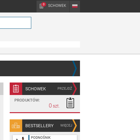
0
SCHOWEK
PL
SCHOWEK
PRZEJDŹ
PRODUKTÓW:
0
BESTSELLERY
WIĘCEJ
PODNOŚNIK