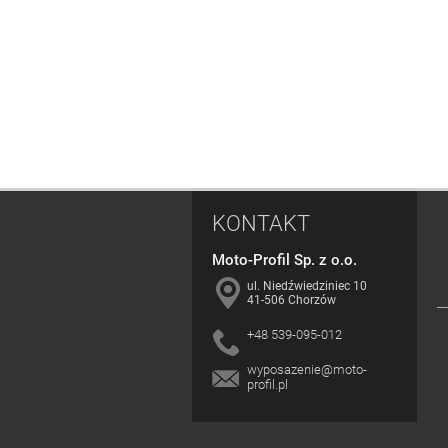
KONTAKT
Moto-Profil Sp. z o.o.
ul. Niedźwiedziniec 10
41-506 Chorzów
+48 539-095-012
wyposazenie@moto-
profil.pl