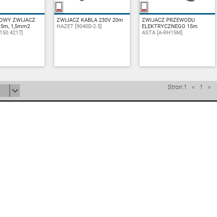
OWY ZWIJACZ
PYTAJ
ZWIJACZ KABLA 230V 20m
ZAPYTAJ
ZWIJACZ PRZEWODU
ZAPYTAJ
5m, 1,5mm2
HAZET [9040D-2.5]
ELEKTRYCZNEGO 15m
150.4217]
ASTA [A-RH15M]
Stron:1
«
1
»