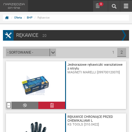
0
Oferta
BHP
Rękawice
RĘKAWICE
20
2
1
Jednorazowe rękawiczki warsztatowe
z nitrylu
MAGNETI MARELLI [099700120070]
RĘKAWICE CHRONIĄCE PRZED
CHEMIKALIAMI L
KS TOOLS [310.0422]