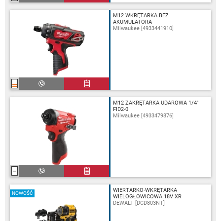
M12 WKRĘTARKA BEZ
AKUMULATORA
Milwaukee [4933441910]
M12 ZAKRĘTARKA UDAROWA 1/4"
FID2-0
Milwaukee [4933479876]
WIERTARKO-WKRĘTARKA
NOWOŚĆ
WIELOGŁOWICOWA 18V XR
DEWALT [DCD803NT]