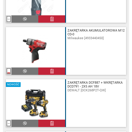
ZAKRĘTARKA AKUMULATOROWA M12
CD-0
Milwaukee [4933440450]
ZAKRĘTARKA DCF887 + WKRĘTARKA
NOWOŚĆ
DCD791 - 2X5 AH 18V
DEWALT [DCK268P2T-QW]