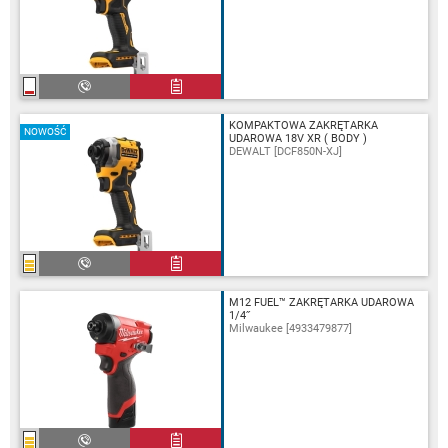
KOMPAKTOWA ZAKRĘTARKA
NOWOŚĆ
UDAROWA 18V XR ( BODY )
DEWALT [DCF850N-XJ]
M12 FUEL™ ZAKRĘTARKA UDAROWA
1/4˝
Milwaukee [4933479877]