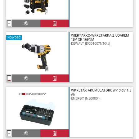
WIERTARKO-WKRĘTARKA Z UDAREM
NOWOŚĆ
18V XR 169NM
DEWALT [DCD1007NT-XJ]
WKRĘTAK AKUMULATOROWY 3.6V 1.5
Ah
ENERGY [NE00804]