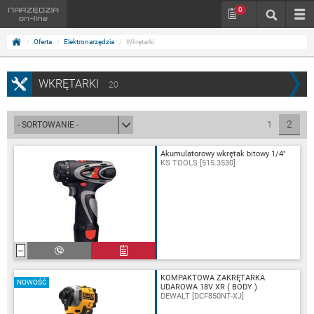
0
Oferta
Elektronarzędzia
Wkrętarki
WKRĘTARKI
20
2
1
Akumulatorowy wkrętak bitowy 1/4"
KS TOOLS [515.3530]
KOMPAKTOWA ZAKRĘTARKA
NOWOŚĆ
UDAROWA 18V XR ( BODY )
DEWALT [DCF850NT-XJ]