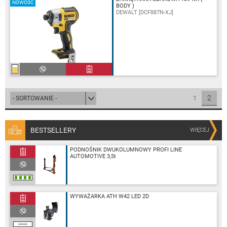
NOWOŚĆ
BODY )
DEWALT [DCF887N-XJ]
2
1
BESTSELLERY
WIĘCEJ
PODNOŚNIK DWUKOLUMNOWY PROFI LINE
AUTOMOTIVE 3,5t
WYWAŻARKA ATH W42 LED 2D