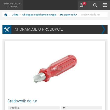
0
Oferta
Obsługa układu hamulcowego
Do przewodów
Gradownik do rur
INFORMACJE O PRODUKCIE
Gradownik do rur
Prefiks
WP