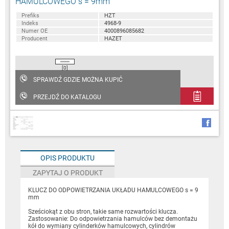
HAMULCOWEGO s = 9mm
Prefiks
HZT
Indeks
4968-9
Numer OE
4000896085682
Producent
HAZET
[0]
SPRAWDŹ GDZIE MOŻNA KUPIĆ
PRZEJDŹ DO KATALOGU
OPIS PRODUKTU
ZAPYTAJ O PRODUKT
KLUCZ DO ODPOWIETRZANIA UKŁADU HAMULCOWEGO s = 9
mm
Sześciokąt z obu stron, takie same rozwartości klucza.
Zastosowanie: Do odpowietrzania hamulców bez demontażu
kół do wymiany cylinderków hamulcowych, cylindrów