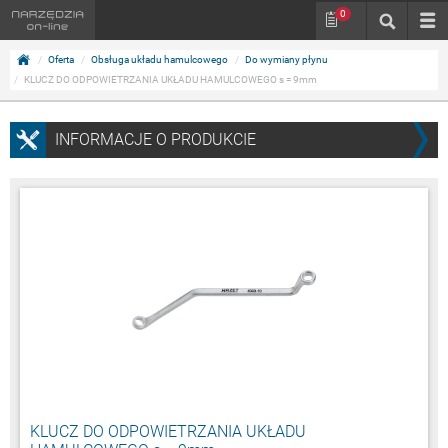
0
Oferta
Obsługa układu hamulcowego
Do wymiany płynu
KLUCZ DO ODPOWIETRZANIA UKŁADU HAMULCOWEGO s = 9mm
INFORMACJE O PRODUKCIE
KLUCZ DO ODPOWIETRZANIA UKŁADU