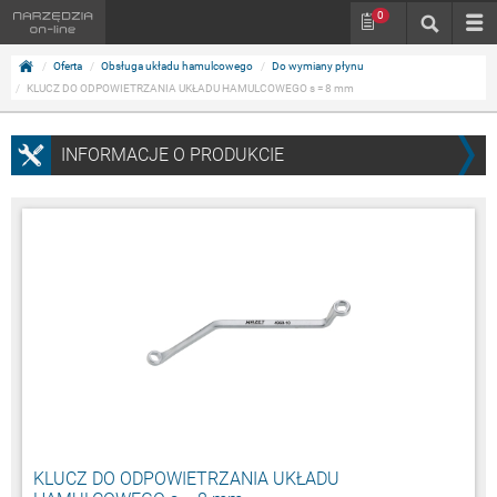
0
Oferta
Obsługa układu hamulcowego
Do wymiany płynu
KLUCZ DO ODPOWIETRZANIA UKŁADU HAMULCOWEGO s = 8 mm
INFORMACJE O PRODUKCIE
KLUCZ DO ODPOWIETRZANIA UKŁADU