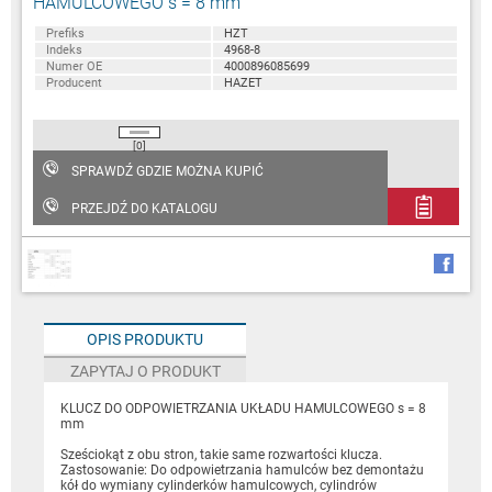
HAMULCOWEGO s = 8 mm
Prefiks
HZT
Indeks
4968-8
Numer OE
4000896085699
Producent
HAZET
[0]
SPRAWDŹ GDZIE MOŻNA KUPIĆ
PRZEJDŹ DO KATALOGU
OPIS PRODUKTU
ZAPYTAJ O PRODUKT
KLUCZ DO ODPOWIETRZANIA UKŁADU HAMULCOWEGO s = 8
mm
Sześciokąt z obu stron, takie same rozwartości klucza.
Zastosowanie: Do odpowietrzania hamulców bez demontażu
kół do wymiany cylinderków hamulcowych, cylindrów