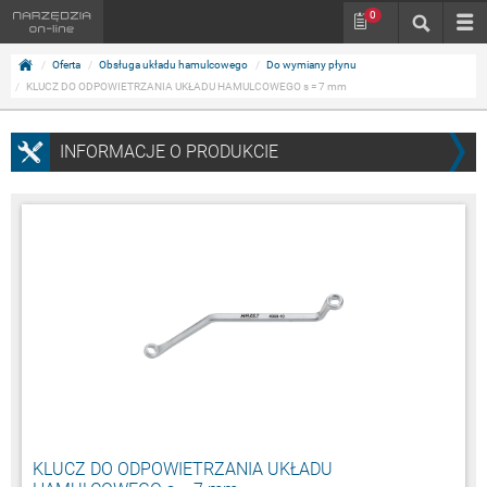
0
Oferta
Obsługa układu hamulcowego
Do wymiany płynu
KLUCZ DO ODPOWIETRZANIA UKŁADU HAMULCOWEGO s = 7 mm
INFORMACJE O PRODUKCIE
KLUCZ DO ODPOWIETRZANIA UKŁADU