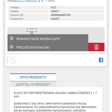
HAMULCOWEGO s = 7 mm
Prefiks
HZT
Indeks
4968-7
Numer OE
4000896085705
Producent
HAZET
[0]
SPRAWDŹ GDZIE MOŻNA KUPIĆ
PRZEJDŹ DO KATALOGU
OPIS PRODUKTU
ZAPYTAJ O PRODUKT
KLUCZ DO ODPOWIETRZANIA UKŁADU HAMULCOWEGO s = 7
mm
Sześciokąt z obu stron, takie same rozwartości klucza.
Zastosowanie: Do odpowietrzania hamulców bez demontażu
kół do wymiany cylinderków hamulcowych, cylindrów