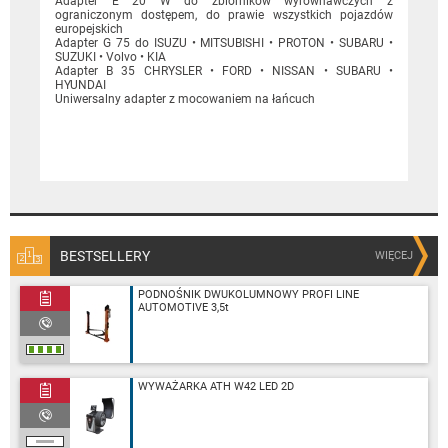
Adapter E 20 W do zbiorników wyrównawczych z
ograniczonym dostępem, do prawie wszystkich pojazdów
europejskich
Adapter G 75 do ISUZU • MITSUBISHI • PROTON • SUBARU •
SUZUKI • Volvo • KIA
Adapter B 35 CHRYSLER • FORD • NISSAN • SUBARU •
HYUNDAI
Uniwersalny adapter z mocowaniem na łańcuch
BESTSELLERY
WIĘCEJ
PODNOŚNIK DWUKOLUMNOWY PROFI LINE
AUTOMOTIVE 3,5t
WYWAŻARKA ATH W42 LED 2D