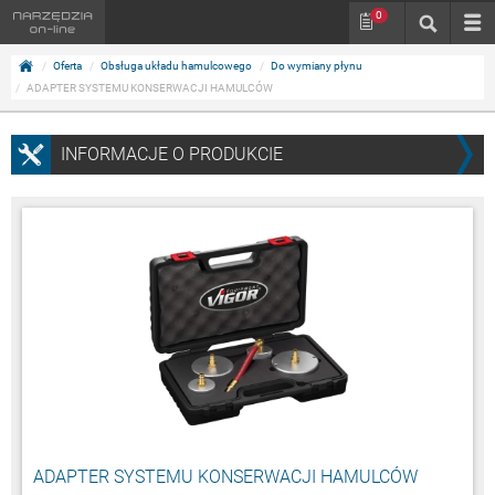
0
Oferta
Obsługa układu hamulcowego
Do wymiany płynu
ADAPTER SYSTEMU KONSERWACJI HAMULCÓW
INFORMACJE O PRODUKCIE
ADAPTER SYSTEMU KONSERWACJI HAMULCÓW