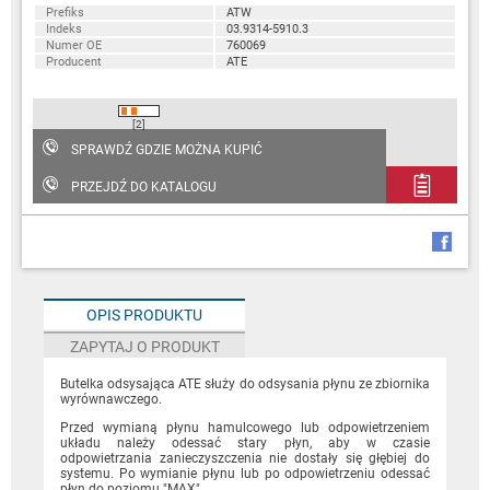
Prefiks
ATW
Indeks
03.9314-5910.3
Numer OE
760069
Producent
ATE
[2]
SPRAWDŹ GDZIE MOŻNA KUPIĆ
PRZEJDŹ DO KATALOGU
OPIS PRODUKTU
ZAPYTAJ O PRODUKT
Butelka odsysająca ATE służy do odsysania płynu ze zbiornika
wyrównawczego.
Przed wymianą płynu hamulcowego lub odpowietrzeniem
układu należy odessać stary płyn, aby w czasie
odpowietrzania zanieczyszczenia nie dostały się głębiej do
systemu. Po wymianie płynu lub po odpowietrzeniu odessać
płyn do poziomu "MAX".